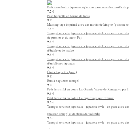
Petit mouchoir - japanese style - en gaze avec des motifs de 
7.2 €
Pose baguette en forme de lotus
9 €
Masking tape imprimé avec des motifs de kingyo (poisson r
7.8 €
Tenugui serviette japonaise - japanese style - en gaze avec des
de prunier et du mont Fuji
9.6 €
Tenugui serviette japonaise - japanese style - en gaze avec des
d'érable et de maiko
9.6 €
Tenugui serviette japonaise - japanese style - en gaze avec de
d'emblèmes japonais
9.6 €
Étui à baguettes (noir)
9 €
Étui à baguettes (rouge)
9 €
Petit furoshiki en coton La Grande Vague de Kanagawa par 
9.6 €
Petit furoshiki en coton Le Fuji rouge par Hokusai
9.6 €
Tenugui serviette japonaise - japanese style - en gaze avec d
(poisson rouge) et de fleurs de volubilis
9.6 €
Tenugui serviette japonaise - japanese style - en gaze avec des