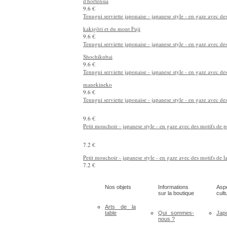
d'hortensia
9.6 €
Tenugui serviette japonaise - japanese style - en gaze avec de
kakigōri et du mont Fuji
9.6 €
Tenugui serviette japonaise - japanese style - en gaze avec de
Shochikubai
9.6 €
Tenugui serviette japonaise - japanese style - en gaze avec de
manekineko
9.6 €
Tenugui serviette japonaise - japanese style - en gaze avec des
9.6 €
Petit mouchoir - japanese style - en gaze avec des motifs de p
7.2 €
Petit mouchoir - japanese style - en gaze avec des motifs de l
7.2 €
Nos objets
Informations
Asp
sur la boutique
cult
Arts de la
table
Qui sommes-
Jap
nous ?