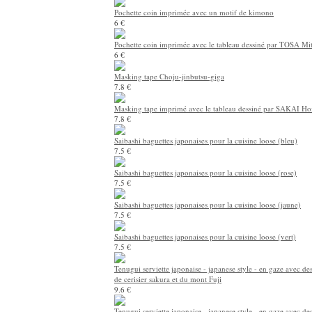
Pochette coin imprimée avec un motif de kimono
6 €
Pochette coin imprimée avec le tableau dessiné par TOSA Mi
6 €
Masking tape Choju-jinbutsu-giga
7.8 €
Masking tape imprimé avec le tableau dessiné par SAKAI Ho
7.8 €
Saibashi baguettes japonaises pour la cuisine loose (bleu)
7.5 €
Saibashi baguettes japonaises pour la cuisine loose (rose)
7.5 €
Saibashi baguettes japonaises pour la cuisine loose (jaune)
7.5 €
Saibashi baguettes japonaises pour la cuisine loose (vert)
7.5 €
Tenugui serviette japonaise - japanese style - en gaze avec des
de cerisier sakura et du mont Fuji
9.6 €
Tenugui serviette japonaise - japanese style - en gaze avec d