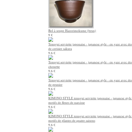
Bol à soupe Hazorimokume (brun)
9 €
Tenugui serviette japonaise - japanese style - en gaze avec des
de cerisier sakura
9.6 €
Tenugui serviette japonaise - japanese style - en gaze avec de
chouette
9.6 €
Tenugui serviette japonaise - japanese style - en gaze avec des
de prunier
9.6 €
KIMONO STYLE tenugui serviette japonaise - japanese style 
motifs de fleurs de narcisse
9.6 €
KIMONO STYLE tenugui serviette japonaise - japanese style 
motifs de plantes de quatre saisons
9.6 €