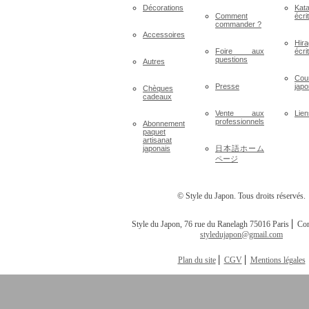
Décorations
Kat
Comment
écri
commander ?
Accessoires
Hir
Foire aux
écri
questions
Autres
Cou
Presse
japo
Chèques
cadeaux
Vente aux
Lien
professionnels
Abonnement
paquet
artisanat
japonais
日本語ホーム
ページ
© Style du Japon. Tous droits réservés.
Style du Japon, 76 rue du Ranelagh 75016 Paris ⎢ Con
styledujapon@gmail.com
Plan du site
⎢
CGV
⎢
Mentions légales