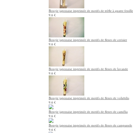
Bougie japonaise imprimée de motifs de trèfle à quatre feuille
9.6 €
Bougie japonaise imprimée de motifs de fleurs de cerisier
9.6 €
Bougie japonaise imprimée de motifs de fleurs de lavande
9.6 €
Bougie japonaise imprimée de motifs de fleurs de volubilis
9.6 €
Bougie japonaise imprimée de motifs de fleurs de camélia
9.6 €
Bougie japonaise imprimée de motifs de fleurs de campanule
9.6 €