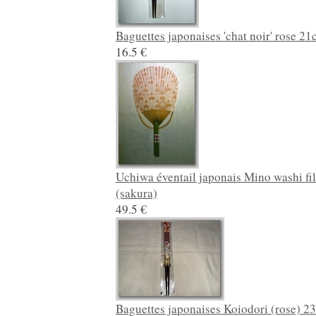
Baguettes japonaises 'chat noir' rose 2
16.5 €
Uchiwa éventail japonais Mino washi fi
(sakura)
49.5 €
Baguettes japonaises Koiodori (rose) 2