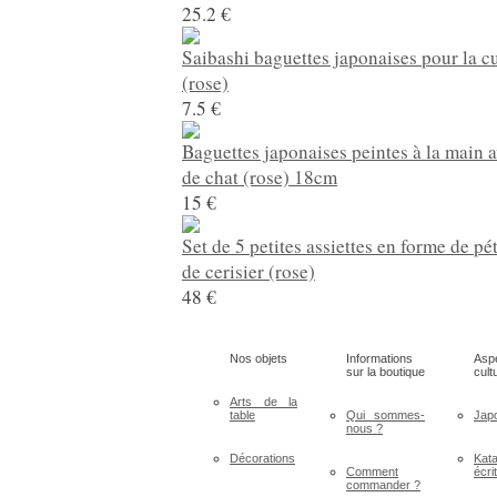
25.2 €
Saibashi baguettes japonaises pour la c
(rose)
7.5 €
Baguettes japonaises peintes à la main 
de chat (rose) 18cm
15 €
Set de 5 petites assiettes en forme de pét
de cerisier (rose)
48 €
Nos objets
Informations
Asp
sur la boutique
cult
Arts de la
table
Qui sommes-
Jap
nous ?
Décorations
Kat
Comment
écri
commander ?