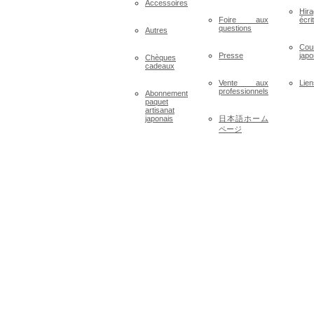
Accessoires
Hir
Foire aux
écri
questions
Autres
Cou
Presse
japo
Chèques
cadeaux
Vente aux
Lien
professionnels
Abonnement
paquet
artisanat
japonais
日本語ホーム
ページ