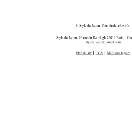
© Style du Japon. Tous droits réservés.
Style du Japon, 76 rue du Ranelagh 75016 Paris ⎢ Con
styledujapon@gmail.com
Plan du site
⎢
CGV
⎢
Mentions légales