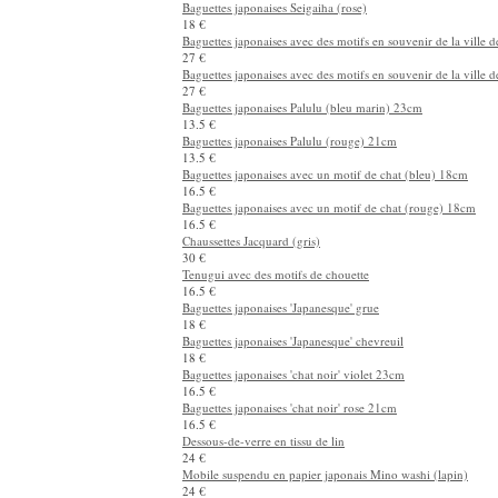
Baguettes japonaises Hana Biyori (bleu) 23cm
27 €
Baguettes japonaises Hana Biyori (rose) 21cm
27 €
Baguettes japonaises Seigaiha (bleu)
18 €
Baguettes japonaises Seigaiha (rose)
18 €
Baguettes japonaises avec des motifs en souvenir de la ville d
27 €
Baguettes japonaises avec des motifs en souvenir de la ville d
27 €
Baguettes japonaises Palulu (bleu marin) 23cm
13.5 €
Baguettes japonaises Palulu (rouge) 21cm
13.5 €
Baguettes japonaises avec un motif de chat (bleu) 18cm
16.5 €
Baguettes japonaises avec un motif de chat (rouge) 18cm
16.5 €
Chaussettes Jacquard (gris)
30 €
Tenugui avec des motifs de chouette
16.5 €
Baguettes japonaises 'Japanesque' grue
18 €
Baguettes japonaises 'Japanesque' chevreuil
18 €
Baguettes japonaises 'chat noir' violet 23cm
16.5 €