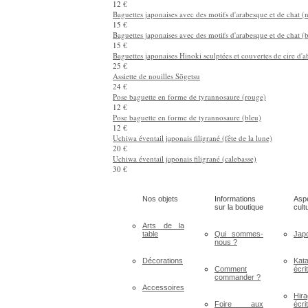
12 €
Cuillère à soupe en porcelaine de Kutani avec des motifs de b
12 €
Coupe à saké de Kutani Sakura
20 €
Cuillère à soupe en porcelaine de Kutani avec des motifs de 
12 €
Baguettes japonaises avec des motifs d'arabesque et de chat (n
15 €
Baguettes japonaises avec des motifs d'arabesque et de chat (
15 €
Baguettes japonaises Hinoki sculptées et couvertes de cire d'ab
25 €
Assiette de nouilles Sōgetsu
24 €
Pose baguette en forme de tyrannosaure (rouge)
12 €
Pose baguette en forme de tyrannosaure (bleu)
12 €
Uchiwa éventail japonais filigrané (fête de la lune)
20 €
Uchiwa éventail japonais filigrané (calebasse)
30 €
Nos objets
Informations
Asp
sur la boutique
cult
Arts de la
table
Qui sommes-
Jap
nous ?