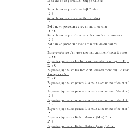
Coupe à saké Glaçure jaune
12 €
Tasse à thé en porcelaine avec des motifs de calebasses
28 €
Soba choko en porcelaine Karakusa Chidori
15 €
Soba choko en porcelaine Shippo Chidori
15 €
Soba choko en porcelaine Fuji Chidori
15 €
Soba choko en porcelaine Ume Chidori
15 €
Bol à riz en porcelaine avec un motif de chat
16.2 €
Soba choko en porcelaine avec des motifs de dinosaures
15 €
Bol à riz en porcelaine avec des motifs de dinosaures
15 €
Barrette décorée d'un tissu japonais chirimen (violet & rose)
12.5 €
Baguettes japonaises les Trente-six vues du mont Fuji Le Fuj
22.5 €
Baguettes japonaises les Trente-six vues du mont Fuji La Gr
Kanagawa 23cm
22.5 €
Baguettes japonaises peintes à la main avec un motif de chat
15 €
Baguettes japonaises peintes à la main avec un motif de chat
15 €
Baguettes japonaises peintes à la main avec un motif de chat