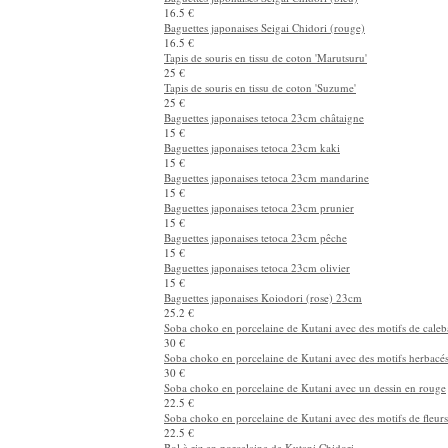
Baguettes japonaises tetoca HiKaRi 18cm prunier
15 €
Baguettes japonaises tetoca HiKaRi 18cm pêche
15 €
Baguettes japonaises tetoca HiKaRi 18cm olivier
15 €
Baguettes japonaises Seigai Chidori (bleu)
16.5 €
Baguettes japonaises Seigai Chidori (rouge)
16.5 €
Tapis de souris en tissu de coton 'Marutsuru'
25 €
Tapis de souris en tissu de coton 'Suzume'
25 €
Baguettes japonaises tetoca 23cm châtaigne
15 €
Baguettes japonaises tetoca 23cm kaki
15 €
Baguettes japonaises tetoca 23cm mandarine
15 €
Baguettes japonaises tetoca 23cm prunier
15 €
Baguettes japonaises tetoca 23cm pêche
15 €
Baguettes japonaises tetoca 23cm olivier
15 €
Baguettes japonaises Koiodori (rose) 23cm
25.2 €
Soba choko en porcelaine de Kutani avec des motifs de caleb
30 €