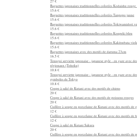
15 €
Baguettes japonaises peintes à la main avec un motif de chat
15 €
Baguettes japonaises Raden Mutsuki (bleu) 23cm
27 €
Baguettes japonaises Raden Mutsuki (rouge) 23cm
27 €
Baguettes japonaises traditionnelles colorées Kodaishu rouge
15.6 €
Baguettes japonaises traditionnelles colorées Tanpopo jaune
15.6 €
Baguettes japonaises traditionnelles colorées Tokiwamidori ve
15.6 €
Baguettes japonaises traditionnelles colorées Konpeki bleu
15.6 €
Baguettes japonaises traditionnelles colorées Kakitsubata viol
15.6 €
Baguettes japonaises avec des motifs de daruma 23cm
16.5 €
Tenugui serviette japonaise - japanese style - en gaze avec de
régionaux (Tohoku)
10.8 €
Tenugui serviette japonaise - japanese style - en gaze avec de
symboles de Tokyo
10.8 €
Coupe à saké de Kutani avec des motifs de chiens
20 €
Coupe à saké de Kutani avec des motifs de poissons rouges
20 €
Cuillère à soupe en porcelaine de Kutani avec des motifs de 