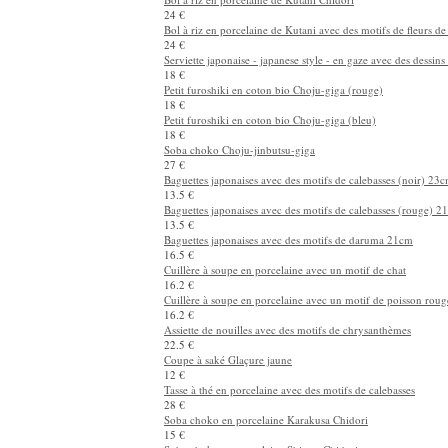
Soba choko en porcelaine de Kutani avec des motifs herbacé
30 €
Soba choko en porcelaine de Kutani avec un dessin en rouge
22.5 €
Soba choko en porcelaine de Kutani avec des motifs de fleurs
22.5 €
Bol à riz en porcelaine de Kutani Chidori
24 €
Bol à riz en porcelaine de Kutani avec des motifs de fleurs de
24 €
Serviette japonaise - japanese style - en gaze avec des dessin
18 €
Petit furoshiki en coton bio Choju-giga (rouge)
18 €
Petit furoshiki en coton bio Choju-giga (bleu)
18 €
Soba choko Choju-jinbutsu-giga
27 €
Baguettes japonaises avec des motifs de calebasses (noir) 23
13.5 €
Baguettes japonaises avec des motifs de calebasses (rouge) 2
13.5 €
Baguettes japonaises avec des motifs de daruma 21cm
16.5 €
Cuillère à soupe en porcelaine avec un motif de chat
16.2 €
Cuillère à soupe en porcelaine avec un motif de poisson roug
16.2 €
Assiette de nouilles avec des motifs de chrysanthèmes
22.5 €