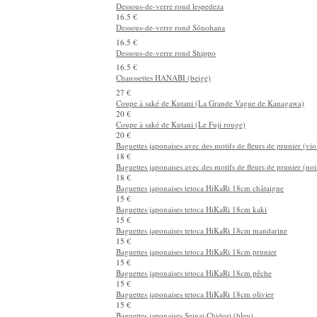
Baguettes japonaises 'chat noir' rose 21cm
16.5 €
Dessous-de-verre en tissu de lin
24 €
Mobile suspendu en papier japonais Mino washi (lapin)
24 €
Dessous-de-verre rond lespedeza
16.5 €
Dessous-de-verre rond Sōnohana
16.5 €
Dessous-de-verre rond Shippo
16.5 €
Chaussettes HANABI (beige)
27 €
Coupe à saké de Kutani (La Grande Vague de Kanagawa)
20 €
Coupe à saké de Kutani (Le Fuji rouge)
20 €
Baguettes japonaises avec des motifs de fleurs de prunier (vio
18 €
Baguettes japonaises avec des motifs de fleurs de prunier (noi
18 €
Baguettes japonaises tetoca HiKaRi 18cm châtaigne
15 €
Baguettes japonaises tetoca HiKaRi 18cm kaki
15 €
Baguettes japonaises tetoca HiKaRi 18cm mandarine
15 €