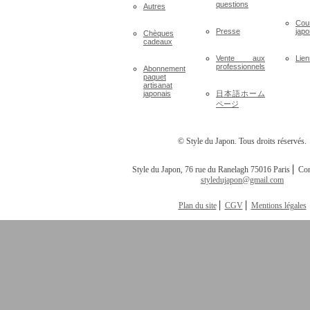
Décorations
Kat
Comment
écri
commander ?
Accessoires
Hir
Foire aux
écri
questions
Autres
Cou
Presse
japo
Chèques
cadeaux
Vente aux
Lien
professionnels
Abonnement
paquet
artisanat
japonais
日本語ホーム
ページ
© Style du Japon. Tous droits réservés.
Style du Japon, 76 rue du Ranelagh 75016 Paris ⎢ Con
styledujapon@gmail.com
Plan du site
⎢
CGV
⎢
Mentions légales