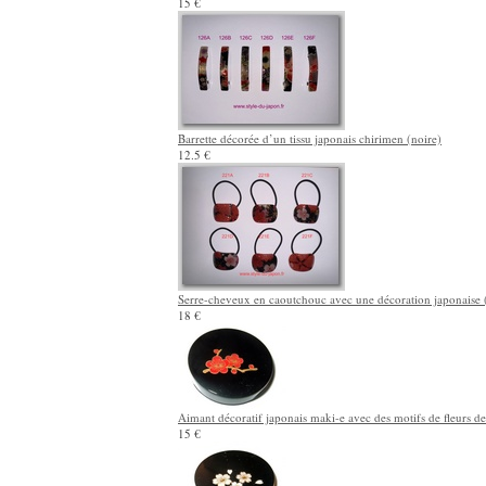
15 €
Barrette décorée d’un tissu japonais chirimen (noire)
12.5 €
Serre-cheveux en caoutchouc avec une décoration japonaise 
18 €
Aimant décoratif japonais maki-e avec des motifs de fleurs de
15 €