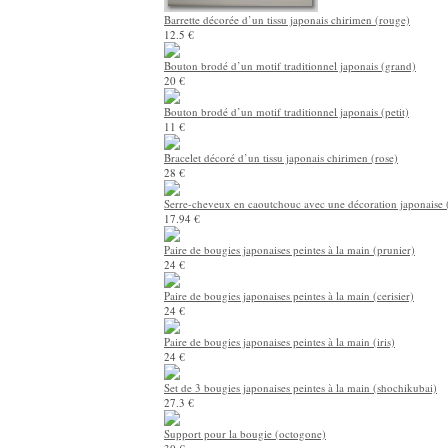
Barrette décorée d’un tissu japonais chirimen (rouge)
12.5 €
Bouton brodé d’un motif traditionnel japonais (grand)
20 €
Bouton brodé d’un motif traditionnel japonais (petit)
11 €
Bracelet décoré d’un tissu japonais chirimen (rose)
28 €
Serre-cheveux en caoutchouc avec une décoration japonaise 
17.94 €
Paire de bougies japonaises peintes à la main (prunier)
24 €
Paire de bougies japonaises peintes à la main (cerisier)
24 €
Paire de bougies japonaises peintes à la main (iris)
24 €
Set de 3 bougies japonaises peintes à la main (shochikubai)
27.3 €
Support pour la bougie (octogone)