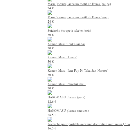
Masu (mesure) avec un motif de lèvres (rouge)
24 €
Masu (mesure) avec un motif de lèvres (rose)
24 €
Suichoko (coupe à saké en bois)
30 €
Kamon Masu 'Tenka-sandai'
30 €
Kamon Masu ‘Jouets’
30 €
Kamon Masu ‘Ichi-Fuji Ni-Taka San-Nasubi’
30 €
Kamon Masu ‘Shochikubai’
30 €
HAKOMASU plateau (petit)
12.6 €
HAKOMASU plateau (moyen)
28.5 €
Accroche pour portable avec une décoration mini masu (7 co
16.5 €