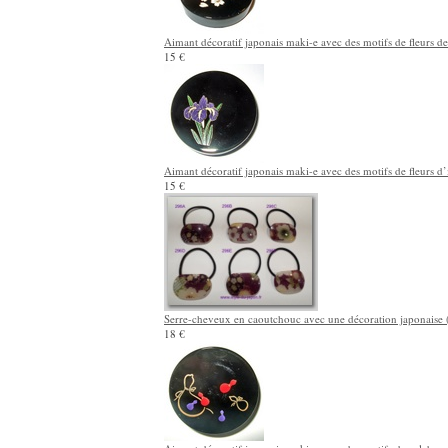
Aimant décoratif japonais maki-e avec des motifs de fleurs de 
15 €
Aimant décoratif japonais maki-e avec des motifs de fleurs d’i
15 €
Serre-cheveux en caoutchouc avec une décoration japonaise (
18 €