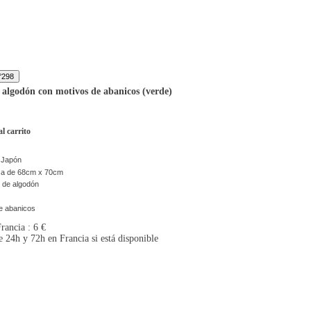
 algodón con motivos de abanicos (verde)
l carrito
, Japón
ca de 68cm x 70cm
 de algodón
e abanicos
rancia : 6 €
e 24h y 72h en Francia si está disponible