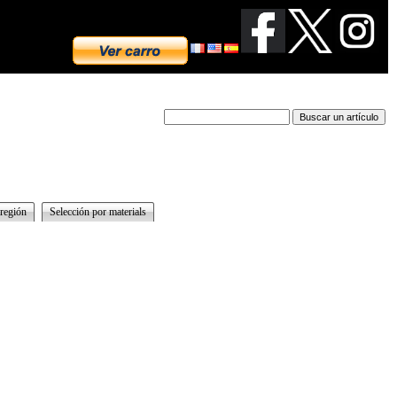
 región
Selección por materials