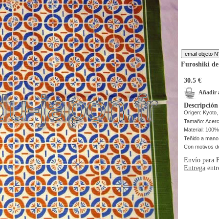
Furoshiki de
30.5 €
Añadir a
Descripción
Origen: Kyoto
Tamaño: Acer
Material: 100%
Teñido a mano
Con motivos d
Envío para F
Entrega
entr