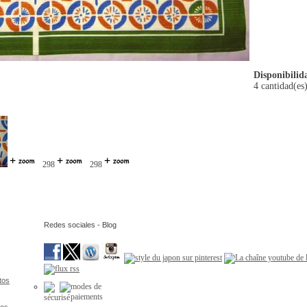
Disponibilid
4 cantidad(es)
298
298
Redes sociales - Blog
tos