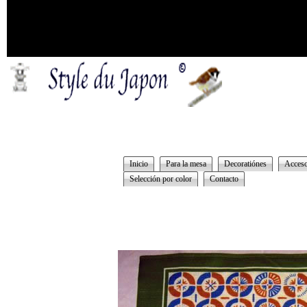
Inicio
Para la mesa
Decoratiónes
Acceso
Selección por color
Contacto