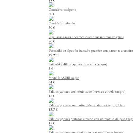
18 €
Candelero octágono
30 €
Candelero redondo
30 €
Caja lacada para documentos con los motivos de grúas
90 €
Furoshiki de algodón (tamaño grande) con patrones a cuadro
49.99 €
Saibashi palillos japonés de cocina (negro)
3 €
Media KASURI negro
54 €
Palillos japonés con motivos de flores de ciruela (negro)
18 €
Palillos japonés con motivos de calabazas (negro) 23cm
13.5 €
Palillos japonés pintados a mano con un movito de gato (ne
15 €
Palillos japonés con diseños de arabesco y gato (negro)