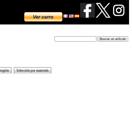
 región
Selección por materials