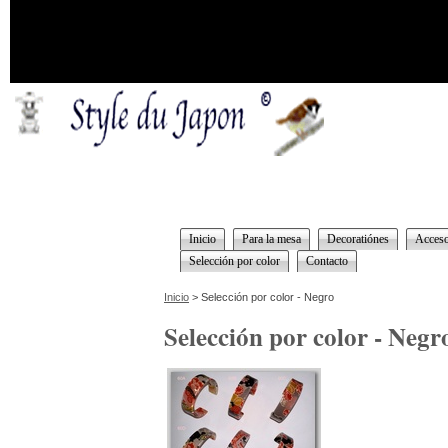
Inicio
Para la mesa
Decoratiónes
Acceso
Selección por color
Contacto
Inicio
> Selección por color - Negro
Selección por color - Negr