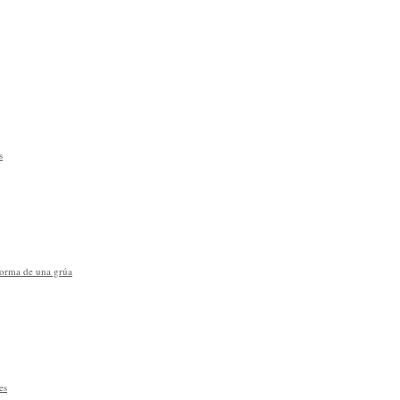
s
forma de una grúa
es