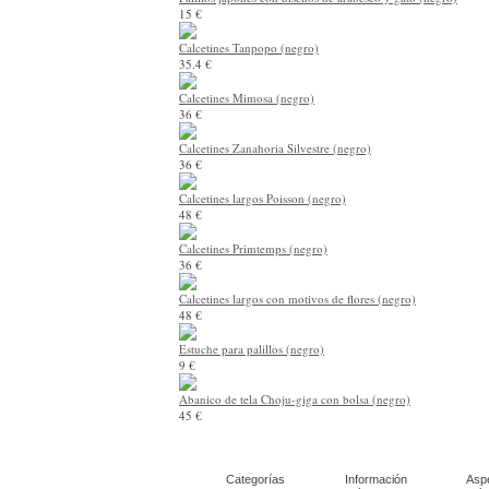
15 €
Calcetines Tanpopo (negro)
35.4 €
Calcetines Mimosa (negro)
36 €
Calcetines Zanahoria Silvestre (negro)
36 €
Calcetines largos Poisson (negro)
48 €
Calcetines Primtemps (negro)
36 €
Calcetines largos con motivos de flores (negro)
48 €
Estuche para palillos (negro)
9 €
Abanico de tela Choju-giga con bolsa (negro)
45 €
Categorías
Información
Asp