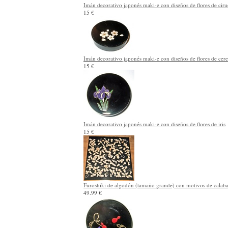
Imán decorativo japonés maki-e con diseños de flores de ciru
15 €
Imán decorativo japonés maki-e con diseños de flores de cer
15 €
Imán decorativo japonés maki-e con diseños de flores de iris
15 €
Furoshiki de algodón (tamaño grande) con motivos de calaba
49.99 €