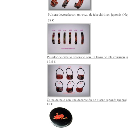
Pulsera decorada con un trozo de tela chirimen japonés (Ne
28 €
Pasador de cabello decorado con un trozo de tela chirimen j
12.5 €
Colita de pelo con una decoración de diseño japonés (negro)
18 €