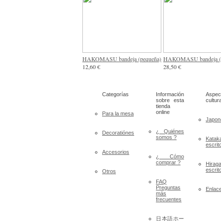
HAKOMASU bandeja (pequeña)
HAKOMASU bandeja (
12,60 €
28,50 €
Categorías
Información
Aspec
sobre esta
cultur
tienda
online
Para la mesa
Japon
¿ Quiénes
Decoratiónes
somos ?
Katak
escrit
Accesorios
¿ Cómo
comprar ?
Hirag
escrit
Otros
FAQ
Preguntas
Enlac
más
frecuentes
日本語ホー