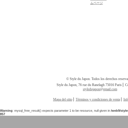
ムページ
© Style du Japon. Todos los derechos reserv
Style du Japon, 76 rue du Ranelagh 75016 Paris ⎢ C
styledujapon@gmail.com
Mapa del sitio
⎢
Términos y condiciones de venta
⎢
Inf
Warning
: mysql_free_result() expects parameter 1 to be resource, null given in
/web9/styl
857