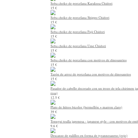
Soba choko de porcelana Karakusa Chidori
15 €
Soba choko de porcelana Shippo Chidori
15 €
Soba choko de porcelana Fuji Chidori
15 €
Soba choko de porcelana Ume Chidori
15 €
Soba choko de porcelana con motivos de dinosaurios
15 €
Tazón de arroz de porcelana con motivos de dinosaurios
15 €
Pasador de cabello decorado con un trozo de tela chirimen ja
rosa)
12.5 €
Plato de fideos bicolor (bermellón + marron claro)
39 €
Tenugui toalla japonesa - japanese style - con motivos de em
9.6 €
Descanso de palillos en forma de tyrannosaurus (rojo)