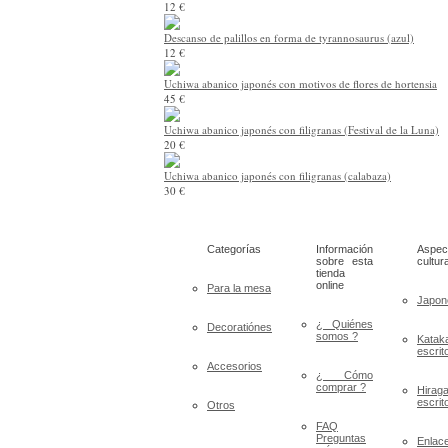
12 €
Descanso de palillos en forma de tyrannosaurus (azul)
12 €
Uchiwa abanico japonés con motivos de flores de hortensia
45 €
Uchiwa abanico japonés con filigranas (Festival de la Luna)
20 €
Uchiwa abanico japonés con filigranas (calabaza)
30 €
Categorías
Información
Aspec
sobre esta
cultur
tienda
online
Para la mesa
Japon
¿ Quiénes
Decoratiónes
somos ?
Katak
escrit
Accesorios
¿ Cómo
comprar ?
Hirag
escrit
Otros
FAQ
Preguntas
Enlac