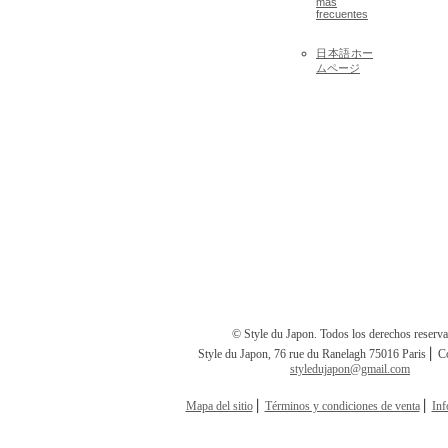
más
frecuentes
日本語ホー
ムページ
© Style du Japon. Todos los derechos reserv
Style du Japon, 76 rue du Ranelagh 75016 Paris ⎢ C
styledujapon@gmail.com
Mapa del sitio
⎢
Términos y condiciones de venta
⎢
Inf