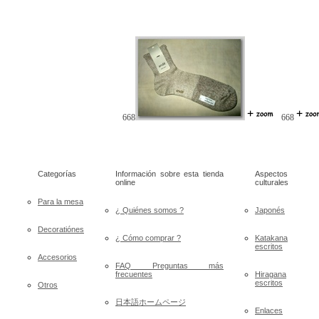
668
668
Categorías
Información sobre esta tienda
Aspectos
online
culturales
Para la mesa
¿ Quiénes somos ?
Japonés
Decoratiónes
¿ Cómo comprar ?
Katakana
escritos
Accesorios
FAQ Preguntas más
frecuentes
Hiragana
escritos
Otros
日本語ホームページ
Enlaces