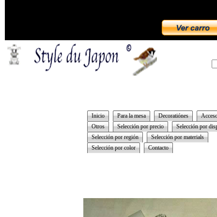
Inicio
Para la mesa
Decoratiónes
Acceso
Otros
Selección por precio
Selección por dis
Selección por región
Selección por materials
Selección por color
Contacto