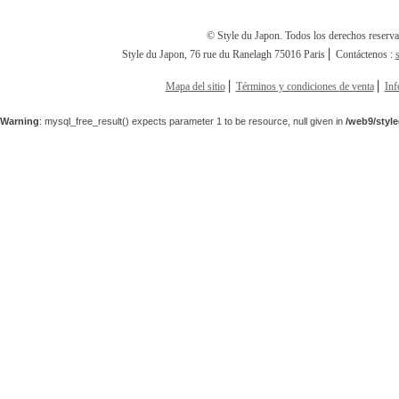
© Style du Japon. Todos los derechos reserv
Style du Japon, 76 rue du Ranelagh 75016 Paris ⎢ Contáctenos :
Mapa del sitio
⎢
Términos y condiciones de venta
⎢
Inf
Warning
: mysql_free_result() expects parameter 1 to be resource, null given in
/web9/styl